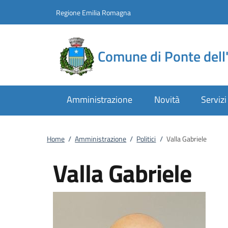
Vai al contenuto
accedi al menu
footer.enter
Regione Emilia Romagna
Comune di Ponte dell'
Amministrazione
Novità
Servizi
Home
/
Amministrazione
/
Politici
/
Valla Gabriele
Valla Gabriele