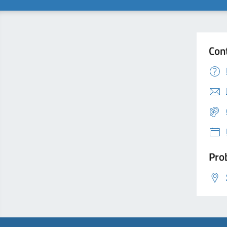
Con
Prob