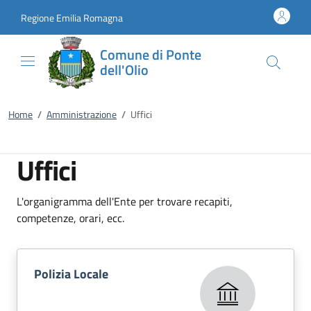
Vai al contenuto
accedi al menu
footer.enter
Regione Emilia Romagna
Comune di Ponte
dell'Olio
Home
/
Amministrazione
/
Uffici
Uffici
L'organigramma dell'Ente per trovare recapiti,
competenze, orari, ecc.
Polizia Locale