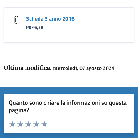
Scheda 3 anno 2016
PDF 6,5K
Ultima modifica:
mercoledì, 07 agosto 2024
Quanto sono chiare le informazioni su questa
pagina?
Valuta da 1 a 5 stelle la pagina
Domanda
Valuta 1 stelle su 5
Valuta 2 stelle su 5
Valuta 3 stelle su 5
Valuta 4 stelle su 5
Valuta 5 stelle su 5