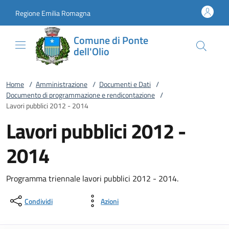
Vai al contenuto
accedi al menu
footer.enter
Regione Emilia Romagna
Comune di Ponte
dell'Olio
Home
/
Amministrazione
/
Documenti e Dati
/
Documento di programmazione e rendicontazione
/
Lavori pubblici 2012 - 2014
Lavori pubblici 2012 -
2014
Programma triennale lavori pubblici 2012 - 2014.
Condividi
Azioni