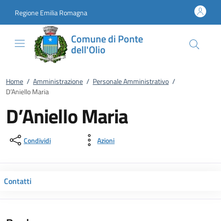
Vai al contenuto
accedi al menu
footer.enter
Regione Emilia Romagna
Comune di Ponte
dell'Olio
Home
/
Amministrazione
/
Personale Amministrativo
/
D’Aniello Maria
D’Aniello Maria
Condividi
Azioni
Contatti