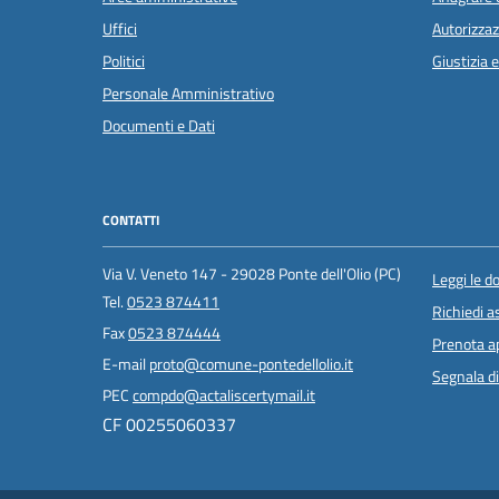
Uffici
Autorizzaz
Politici
Giustizia 
Personale Amministrativo
Documenti e Dati
CONTATTI
Via V. Veneto 147 - 29028 Ponte dell'Olio (PC)
Leggi le 
Tel.
0523 874411
Richiedi a
Fax
0523 874444
Prenota 
E-mail
proto@comune-pontedellolio.it
Segnala di
PEC
compdo@actaliscertymail.it
CF 00255060337