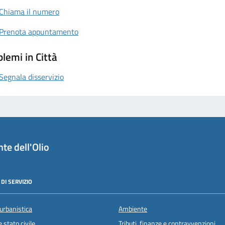
Chiama il numero
Prenota appuntamento
lemi in Città
Segnala disservizio
te dell'Olio
DI SERVIZIO
urbanistica
Ambiente
 stato civile
Tributi, finanze e contravvenzioni