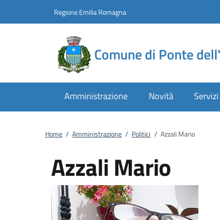
Vai al contenuto
accedi al menu
footer.enter
Regione Emilia Romagna
Comune di Ponte dell'
Amministrazione
Novità
Servizi
Home
/
Amministrazione
/
Politici
/
Azzali Mario
Azzali Mario