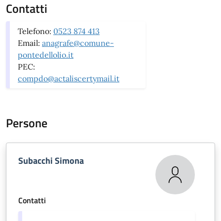
Contatti
Telefono:
0523 874 413
Email:
anagrafe@comune-
pontedellolio.it
PEC:
compdo@actaliscertymail.it
Persone
Subacchi Simona
Contatti