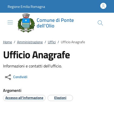
Vai al contenuto
accedi al menu
footer.enter
Regione Emilia Romagna
Comune di Ponte
dell'Olio
Home
/
Amministrazione
/
Uffici
/
Ufficio Anagrafe
Ufficio Anagrafe
Informazioni e contatti dell'ufficio.
Condividi
Argomenti
Accesso all'informazione
Elezioni