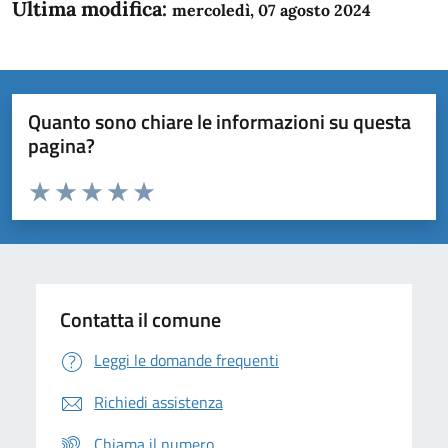
Ultima modifica:
mercoledì, 07 agosto 2024
Quanto sono chiare le informazioni su questa
pagina?
Valuta da 1 a 5 stelle la pagina
Domanda
Valuta 1 stelle su 5
Valuta 2 stelle su 5
Valuta 3 stelle su 5
Valuta 4 stelle su 5
Valuta 5 stelle su 5
Contatta il comune
Leggi le domande frequenti
Richiedi assistenza
Chiama il numero