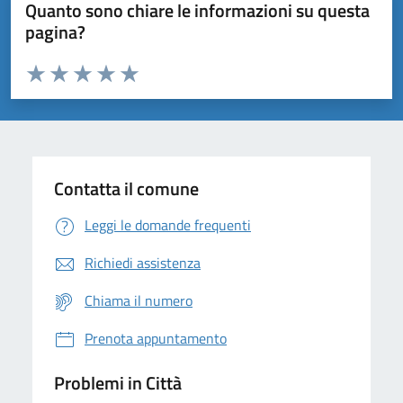
Quanto sono chiare le informazioni su questa
pagina?
Valuta da 1 a 5 stelle la pagina
Domanda
Valuta 1 stelle su 5
Valuta 2 stelle su 5
Valuta 3 stelle su 5
Valuta 4 stelle su 5
Valuta 5 stelle su 5
Contatta il comune
Leggi le domande frequenti
Richiedi assistenza
Chiama il numero
Prenota appuntamento
Problemi in Città