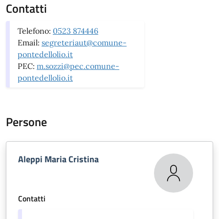
Contatti
Telefono:
0523 874446
Email:
segreteriaut@comune-
pontedellolio.it
PEC:
m.sozzi@pec.comune-
pontedellolio.it
Persone
Aleppi Maria Cristina
Contatti