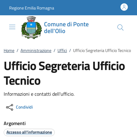
Vai al contenuto
accedi al menu
footer.enter
Regione Emilia Romagna
Comune di Ponte
dell'Olio
Home
/
Amministrazione
/
Uffici
/
Ufficio Segreteria Ufficio Tecnico
Ufficio Segreteria Ufficio
Tecnico
Informazioni e contatti dell'ufficio.
Condividi
Argomenti
Accesso all'informazione