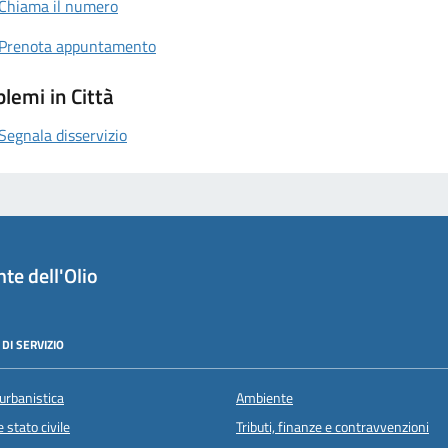
Chiama il numero
Prenota appuntamento
lemi in Città
Segnala disservizio
te dell'Olio
DI SERVIZIO
urbanistica
Ambiente
 stato civile
Tributi, finanze e contravvenzioni