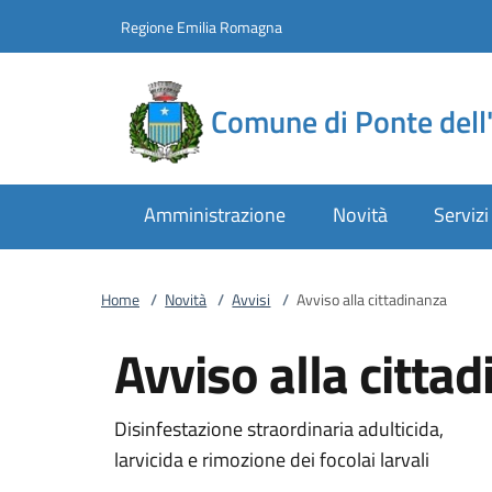
Vai al contenuto
accedi al menu
footer.enter
Regione Emilia Romagna
Comune di Ponte dell'
Amministrazione
Novità
Servizi
Home
/
Novità
/
Avvisi
/
Avviso alla cittadinanza
Avviso alla citta
Disinfestazione straordinaria adulticida,
larvicida e rimozione dei focolai larvali