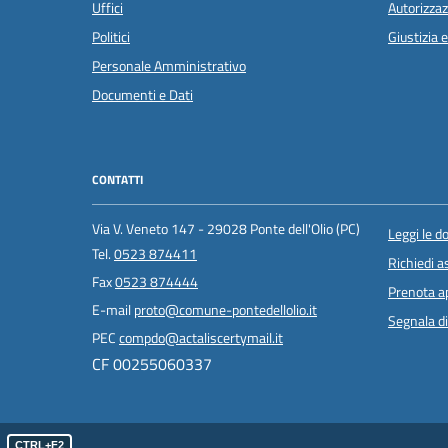
Uffici
Autorizzaz
Politici
Giustizia 
Personale Amministrativo
Documenti e Dati
CONTATTI
Via V. Veneto 147 - 29028 Ponte dell'Olio (PC)
Leggi le 
Tel.
0523 874411
Richiedi a
Fax
0523 874444
Prenota 
E-mail
proto@comune-pontedellolio.it
Segnala di
PEC
compdo@actaliscertymail.it
CF 00255060337
CTRL+F2