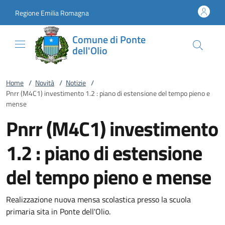
Vai al contenuto
accedi al menu
footer.enter
Regione Emilia Romagna
Comune di Ponte
dell'Olio
Home
/
Novità
/
Notizie
/
Pnrr (M4C1) investimento 1.2 : piano di estensione del tempo pieno e
mense
Pnrr (M4C1) investimento
1.2 : piano di estensione
del tempo pieno e mense
Realizzazione nuova mensa scolastica presso la scuola
primaria sita in Ponte dell'Olio.