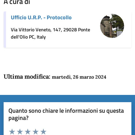
A cura di
Ufficio U.R.P. - Protocollo
Via Vittorio Veneto, 147, 29028 Ponte
dell'Olio PC, Italy
Ultima modifica:
martedì, 26 marzo 2024
Quanto sono chiare le informazioni su questa
pagina?
Valuta da 1 a 5 stelle la pagina
Domanda