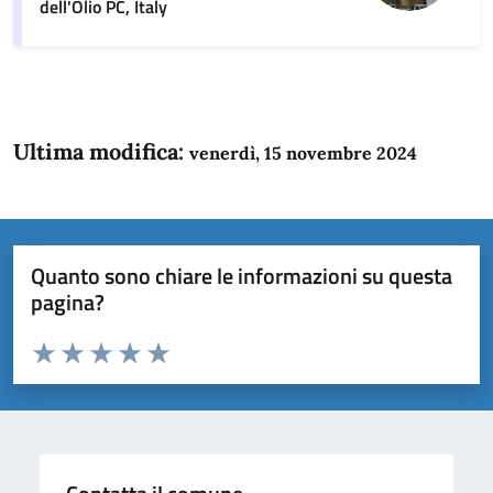
dell'Olio PC, Italy
Ultima modifica:
venerdì, 15 novembre 2024
Quanto sono chiare le informazioni su questa
pagina?
Valuta da 1 a 5 stelle la pagina
Domanda
Valuta 1 stelle su 5
Valuta 2 stelle su 5
Valuta 3 stelle su 5
Valuta 4 stelle su 5
Valuta 5 stelle su 5