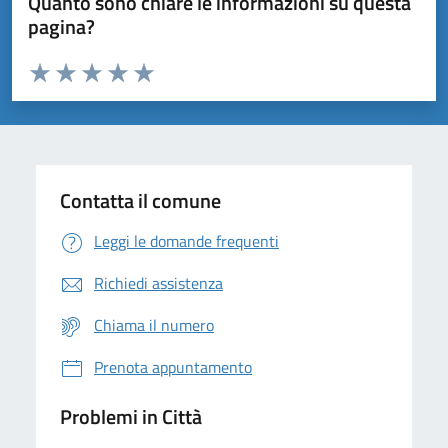
Quanto sono chiare le informazioni su questa
pagina?
Valuta da 1 a 5 stelle la pagina
Domanda
Valuta 1 stelle su 5
Valuta 2 stelle su 5
Valuta 3 stelle su 5
Valuta 4 stelle su 5
Valuta 5 stelle su 5
Contatta il comune
Leggi le domande frequenti
Richiedi assistenza
Chiama il numero
Prenota appuntamento
Problemi in Città