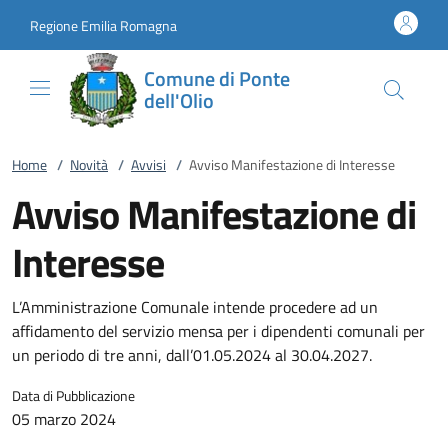
Vai al contenuto
accedi al menu
footer.enter
Regione Emilia Romagna
Comune di Ponte
dell'Olio
Home
/
Novità
/
Avvisi
/
Avviso Manifestazione di Interesse
Avviso Manifestazione di
Interesse
L’Amministrazione Comunale intende procedere ad un
affidamento del servizio mensa per i dipendenti comunali per
un periodo di tre anni, dall’01.05.2024 al 30.04.2027.
Data di Pubblicazione
05 marzo 2024